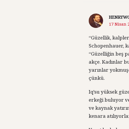
HENRYW
17 Nisan 2
“Güzellik, kalpl
Schopenhauer, ka
“Güzelliğin beş 
akçe. Kadınlar b
yarınlar yokmuş
çünkü.
Iq’su yüksek güze
erkeği buluyor ve
ve kaynak yatırı
kenara atılıyorla