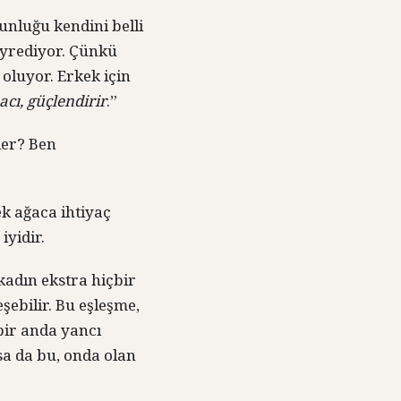
nluğu kendini belli
seyrediyor. Çünkü
oluyor. Erkek için
cı, güçlendirir
.”
ler? Ben
ek ağaca ihtiyaç
iyidir.
kadın ekstra hiçbir
şebilir. Bu eşleşme,
bir anda yancı
sa da bu, onda olan