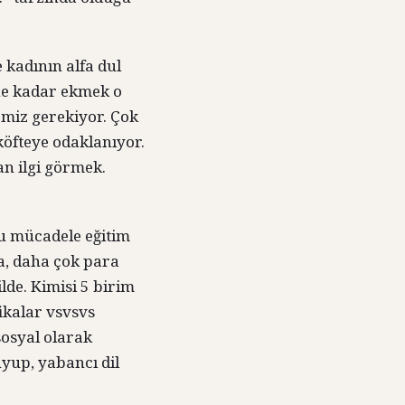
 kadının alfa dul
 ne kadar ekmek o
memiz gerekiyor. Çok
 köfteye odaklanıyor.
an ilgi görmek.
.
u mücadele eğitim
rsa, daha çok para
ilde. Kimisi 5 birim
fikalar vsvsvs
sosyal olarak
yup, yabancı dil