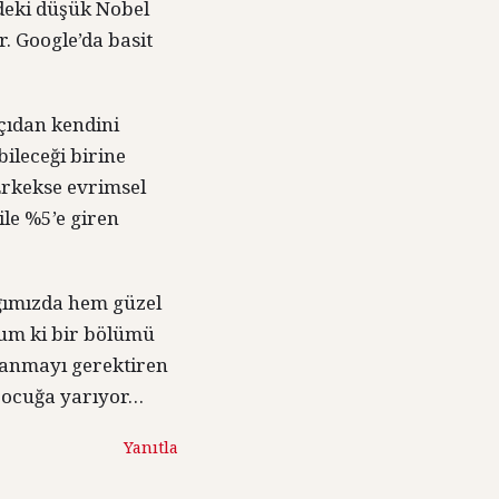
deki düşük Nobel
. Google’da basit
açıdan kendini
ileceği birine
 Erkekse evrimsel
ile %5’e giren
ığımızda hem güzel
orum ki bir bölümü
llanmayı gerektiren
 çocuğa yarıyor…
Yanıtla