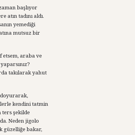
u zaman başlıyor
e atın tadını aldı.
nsanın yemediği
atına mutsuz bir
lif etsem, araba ve
e yaparsınız?
rda takılarak yahut
ı doyurarak,
lerle kendini tatmin
 ters şekilde
da. Neden jigolo
k güzelliğe bakar,