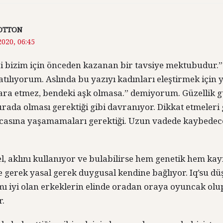
OTTON
020, 06:45
eri bizim için önceden kazanan bir tavsiye mektubudur.
tılıyorum. Aslında bu yazıyı kadınları eleştirmek için
para etmez, bendeki aşk olmasa.” demiyorum. Güzellik
urada olması gerektiği gibi davranıyor. Dikkat etmeleri
casına yaşamamaları gerektiği. Uzun vadede kaybedec
l, aklını kullanıyor ve bulabilirse hem genetik hem ka
 gerek yasal gerek duygusal kendine bağlıyor. Iq’su dü
mı iyi olan erkeklerin elinde oradan oraya oyuncak ol
r.