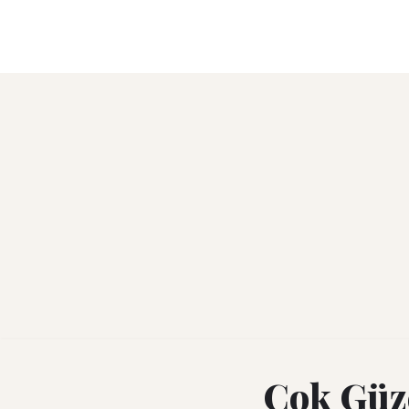
İçeriğe
geç
Çok Güz