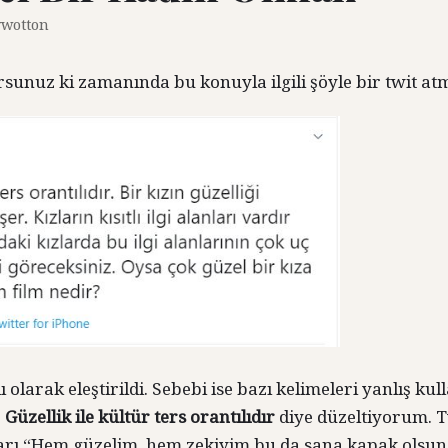
wotton
rsunuz ki zamanında bu konuyla ilgili şöyle bir twit at
ı olarak eleştirildi. Sebebi ise bazı kelimeleri yanlış 
.
Güzellik ile kültür ters orantılıdır
diye düzeltiyorum. T
rı “Hem güzelim, hem zekiyim bu da sana kapak olsun.