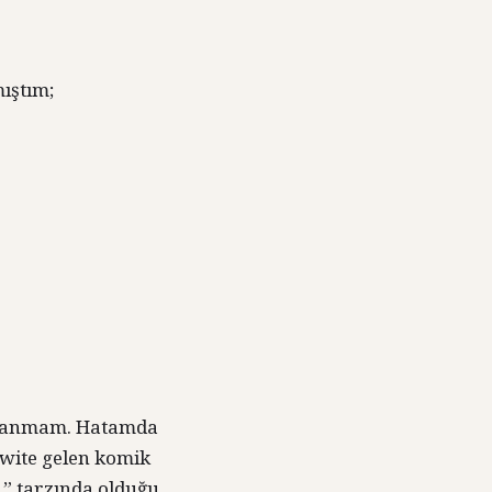
mıştım;
kullanmam. Hatamda
wite gelen komik
” tarzında olduğu