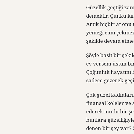
Güzellik geçtiği za
demektir. Çünkü kim
Artık hiçbir at onu
yemeği canı çekmez.
şekilde devam etme
Şöyle basit bir şeki
ev versem üstün bir
Çoğunluk hayatını b
sadece gezerek geçi
Çok güzel kadınları
finansal köleler ve 
ederek mutlu bir şe
bunlara güzelliğiy
denen bir şey var? 