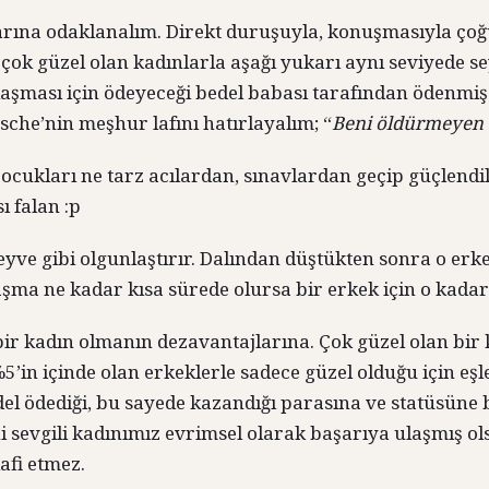
arına odaklanalım. Direkt duruşuyla, konuşmasıyla çoğu
, çok güzel olan kadınlarla aşağı yukarı aynı seviyede 
aşması için ödeyeceği bedel babası tarafından ödenmiş 
zsche’nin meşhur lafını hatırlayalım; “
Beni öldürmeyen a
çocukları ne tarz acılardan, sınavlardan geçip güçlendi
ı falan :p
meyve gibi olgunlaştırır. Dalından düştükten sonra o erk
ma ne kadar kısa sürede olursa bir erkek için o kadar 
ir kadın olmanın dezavantajlarına. Çok güzel olan bir 
in içinde olan erkeklerle sadece güzel olduğu için eşle
del ödediği, bu sayede kazandığı parasına ve statüsüne 
ni sevgili kadınımız evrimsel olarak başarıya ulaşmış ol
lafi etmez.