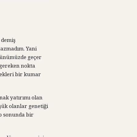
” demiş
 yazmadım. Yani
 günümüzde geçer
 gereken nokta
ekleri bir kumar
ynak yatırımı olan
şük olanlar genetiği
up sonunda bir