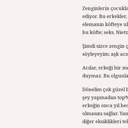
Zenginlerin çocukl
ediyor. Bu erkekler
elemanın köfteye ul
bu köfte; seks. Niet
Şimdi sizce zengin 
söyleyeyim; aşk acıs
Acılar, erkeği bir 
duymaz. Bu olgunlaş
Dönelim çok güzel b
şey yapmadan top%5’
erkeğin onca yıl be
olmasını sağlar. Ya
diğer eksiklikleri te