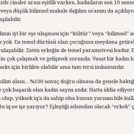
e cinsler arası eşitlik varken, kadınların son 10 sene
veya düşük bilimsel makale dağılım oranını da açıklıyor
şılabilir.
ının iyi bir eşe ulaşması için “kültür” veya “bilimsel” 
k yok. En temel dürtüsü olan çocuğunu meydana getireb
le ulaşabilir. Zaten erkeğin de temel parametresi budur.
in çok çalışmak ve gelişmek zorunda. Vasat bir kadın b
eks için birlikte olabilir ama tam tersi imkansızdır.
l bilim alanı… %100 sonuç doğru olmasa da genele bakt
 çok başarılı olan kadın sayısı azdır. Hatta iddia ediy
ı olup, yüksek iq’a da sahip olsa bunun yarısını bile ku
. Bu iq ne işe yarıyor? Eşleştiği adamdan olacak “erkek”