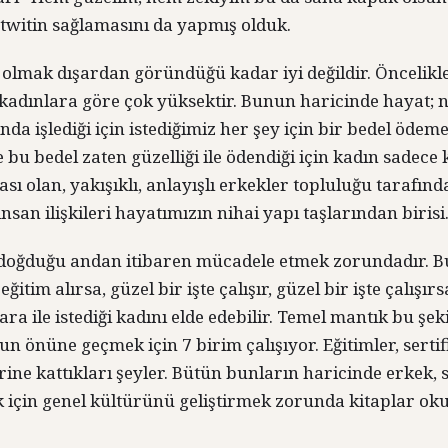
 twitin sağlamasını da yapmış olduk.
 olmak dışardan göründüğü kadar iyi değildir. Öncelikle
 kadınlara göre çok yüksektir. Bunun haricinde hayat;
nda işlediği için istediğimiz her şey için bir bedel öde
 bu bedel zaten güzelliği ile ödendiği için kadın sadece
sı olan, yakışıklı, anlayışlı erkekler topluluğu tarafınd
nsan ilişkileri hayatımızın nihai yapı taşlarından birisi
 doğduğu andan itibaren mücadele etmek zorundadır. B
 eğitim alırsa, güzel bir işte çalışır, güzel bir işte çalışı
ra ile istediği kadını elde edebilir. Temel mantık bu şek
un önüne geçmek için 7 birim çalışıyor. Eğitimler, serti
rine kattıkları şeyler. Bütün bunların haricinde erkek, 
için genel kültürünü geliştirmek zorunda kitaplar oku