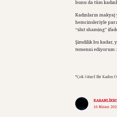
bunu da tüm kadınla
Kadınların makyaj 
hemcinsleriyle paras
“slut shaming” ifades
Şimdilik bu kadar, y
temenni ediyorum 
“Çok Güzel Bir Kadın 
KARANLIKR
16 Nisan 202