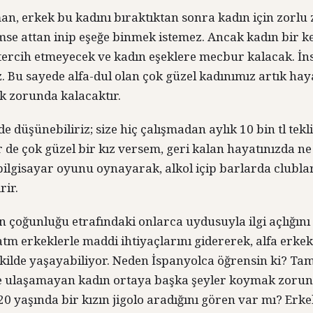
man, erkek bu kadını bıraktıktan sonra kadın için zorl
se attan inip eşeğe binmek istemez. Ancak kadın bir ker
 tercih etmeyecek ve kadın eşeklere mecbur kalacak. İ
 Bu sayede alfa-dul olan çok güzel kadınımız artık hay
k zorunda kalacaktır.
lde düşünebiliriz; size hiç çalışmadan aylık 10 bin tl tek
 de çok güzel bir kız versem, geri kalan hayatınızda n
ilgisayar oyunu oynayarak, alkol içip barlarda clubla
rir.
n çoğunluğu etrafındaki onlarca uydusuyla ilgi açlığın
atm erkeklerle maddi ihtiyaçlarını gidererek, alfa erkek
kilde yaşayabiliyor. Neden İspanyolca öğrensin ki? Tam
le ulaşamayan kadın ortaya başka şeyler koymak zorun
20 yaşında bir kızın jigolo aradığını gören var mı? Erke